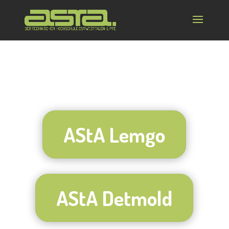
AStA Lemgo
AStA Detmold